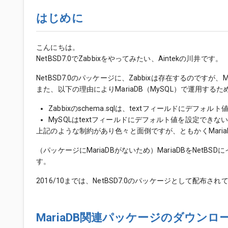
はじめに
こんにちは。
NetBSD7.0でZabbixをやってみたい、Aintekの川井です。
NetBSD7.0のパッケージに、Zabbixは存在するのですが、
また、以下の理由によりMariaDB（MySQL）で運用す
Zabbixのschema.sqlは、textフィールドにデフ
MySQLはtextフィールドにデフォルト値を設定できな
上記のような制約があり色々と面倒ですが、ともかくMari
（パッケージにMariaDBがないため）MariaDBをNe
す。
2016/10までは、NetBSD7.0のパッケージとして配
MariaDB関連パッケージのダウンロ