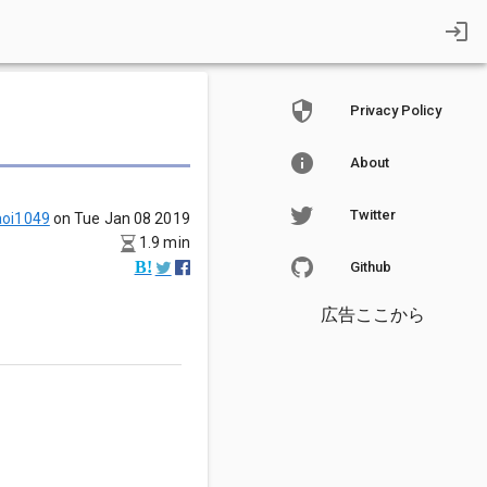
Privacy Policy
About
Twitter
oi1049
on Tue Jan 08 2019
1.9 min
Github
広告ここから