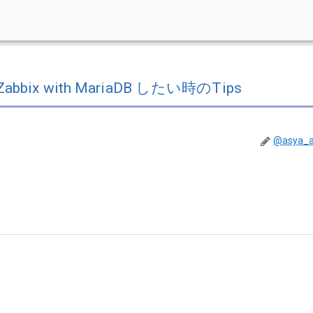
Zabbix with MariaDB したい時のTips
@asya_a